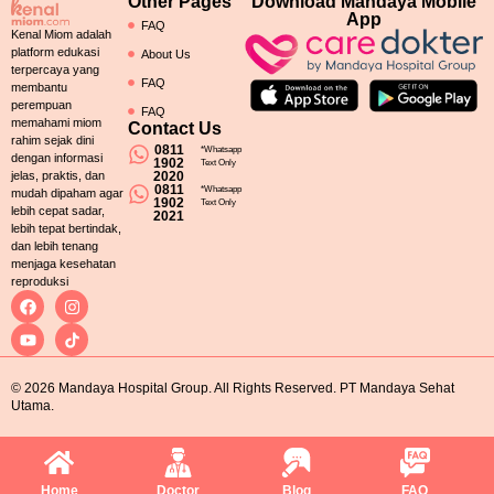
Other Pages
Download Mandaya Mobile
App
FAQ
Kenal Miom adalah
platform edukasi
About Us
terpercaya yang
FAQ
membantu
perempuan
FAQ
memahami miom
Contact Us
rahim sejak dini
0811
*Whatsapp
dengan informasi
1902
Text Only
2020
jelas, praktis, dan
0811
*Whatsapp
mudah dipaham agar
1902
Text Only
lebih cepat sadar,
2021
lebih tepat bertindak,
dan lebih tenang
menjaga kesehatan
reproduksi
© 2026 Mandaya Hospital Group. All Rights Reserved. PT Mandaya Sehat
Utama.
Home
Doctor
Blog
FAQ