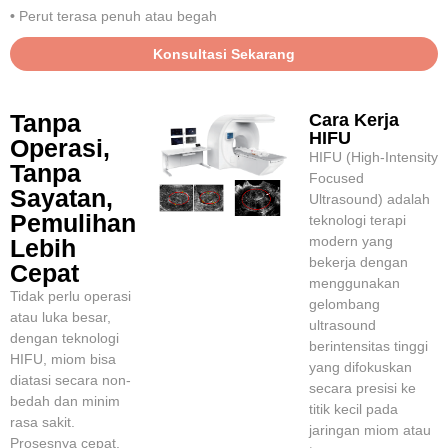
•
Perut terasa penuh atau begah
Konsultasi Sekarang
Tanpa
Cara Kerja
HIFU
Operasi,
HIFU (High-Intensity
Tanpa
Focused
Sayatan,
Ultrasound) adalah
Pemulihan
teknologi terapi
modern yang
Lebih
bekerja dengan
Cepat
menggunakan
Tidak perlu operasi
gelombang
atau luka besar,
ultrasound
dengan teknologi
berintensitas tinggi
HIFU, miom bisa
yang difokuskan
diatasi secara non-
secara presisi ke
bedah dan minim
titik kecil pada
rasa sakit.
jaringan miom atau
Prosesnya cepat,