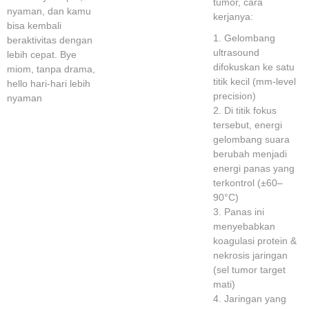
tumor, cara
nyaman, dan kamu
kerjanya:
bisa kembali
1. Gelombang
beraktivitas dengan
ultrasound
lebih cepat. Bye
difokuskan ke satu
miom, tanpa drama,
titik kecil (mm-level
hello hari-hari lebih
precision)
nyaman
2. Di titik fokus
tersebut, energi
gelombang suara
berubah menjadi
energi panas yang
terkontrol (±60–
90°C)
3. Panas ini
menyebabkan
koagulasi protein &
nekrosis jaringan
(sel tumor target
mati)
4. Jaringan yang